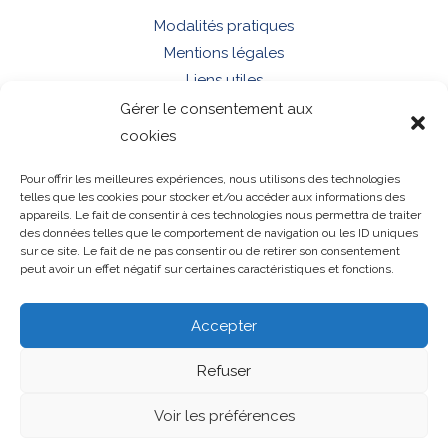
Modalités pratiques
Mentions légales
Liens utiles
Gérer le consentement aux
cookies
Rue du Chemin de Fer 17
Pour offrir les meilleures expériences, nous utilisons des technologies
5537 ANHEE
telles que les cookies pour stocker et/ou accéder aux informations des
appareils. Le fait de consentir à ces technologies nous permettra de traiter
GSM :
+32 (0)492 – 805 830
des données telles que le comportement de navigation ou les ID uniques
info@academiedudroit.be
sur ce site. Le fait de ne pas consentir ou de retirer son consentement
peut avoir un effet négatif sur certaines caractéristiques et fonctions.
Accepter
Refuser
Voir les préférences
© 2026 Académie du Droit - Créé par
Anne-Sarine Limpens